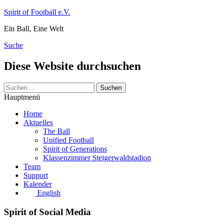
Zum
Spirit of Football e.V.
Inhalt
Ein Ball, Eine Welt
springen
Suche
Diese Website durchsuchen
Suchen
nach:
Hauptmenü
Home
Aktuelles
The Ball
Unified Football
Spirit of Generations
Klassenzimmer Steigerwaldstadion
Team
Support
Kalender
English
Spirit of Social Media