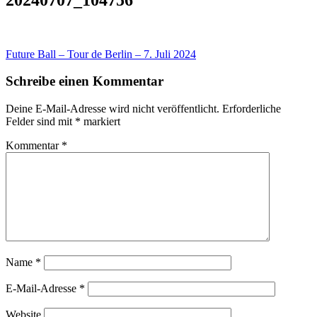
Beitragsnavigation
Future Ball – Tour de Berlin – 7. Juli 2024
Schreibe einen Kommentar
Deine E-Mail-Adresse wird nicht veröffentlicht.
Erforderliche
Felder sind mit
*
markiert
Kommentar
*
Name
*
E-Mail-Adresse
*
Website