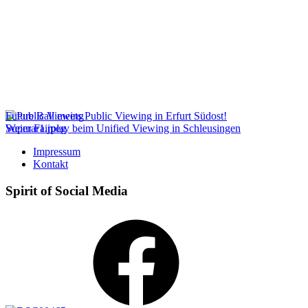
Beitragsnavigation
Future Ball meets Public Viewing in Erfurt Südost!
Super Fairplay beim Unified Viewing in Schleusingen
Impressum
Kontakt
Spirit of Social Media
Facebook