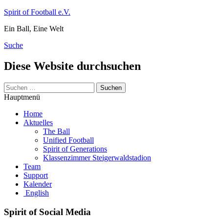
Zum
Spirit of Football e.V.
Inhalt
Ein Ball, Eine Welt
springen
Suche
Diese Website durchsuchen
Suchen
nach:
Hauptmenü
Home
Aktuelles
The Ball
Unified Football
Spirit of Generations
Klassenzimmer Steigerwaldstadion
Team
Support
Kalender
English
Spirit of Social Media