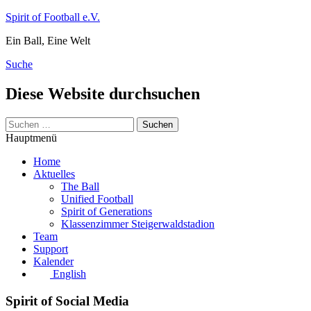
Zum
Spirit of Football e.V.
Inhalt
Ein Ball, Eine Welt
springen
Suche
Diese Website durchsuchen
Suchen
nach:
Hauptmenü
Home
Aktuelles
The Ball
Unified Football
Spirit of Generations
Klassenzimmer Steigerwaldstadion
Team
Support
Kalender
English
Spirit of Social Media