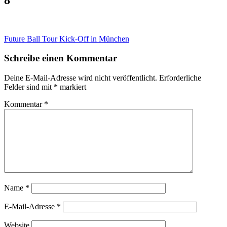
Beitragsnavigation
Future Ball Tour Kick-Off in München
Schreibe einen Kommentar
Deine E-Mail-Adresse wird nicht veröffentlicht.
Erforderliche
Felder sind mit
*
markiert
Kommentar
*
Name
*
E-Mail-Adresse
*
Website