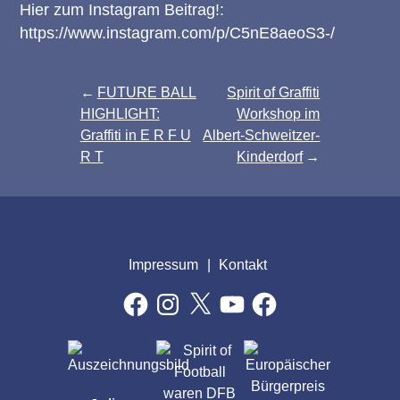
Hier zum Instagram Beitrag!:
https://www.instagram.com/p/C5nE8aeoS3-/
Beitragsnavigation
FUTURE BALL
Spirit of Graffiti
HIGHLIGHT:
Workshop im
Graffiti in E R F U
Albert-Schweitzer-
R T
Kinderdorf
Impressum
Kontakt
Facebook
Instagram
X
YouTube
Facebook
AUSZEICHNUNGEN