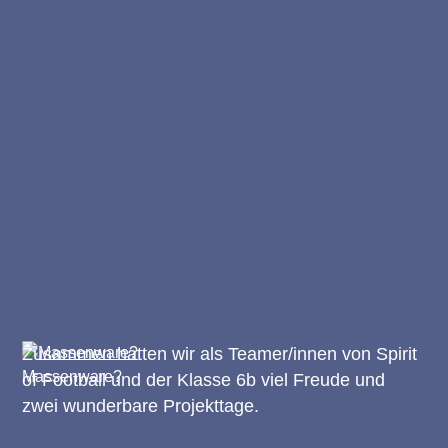
Zusammen hatten wir als Teamer/innen von Spirit
Massenware?
of Football und der Klasse 6b viel Freude und
zwei wunderbare Projekttage.