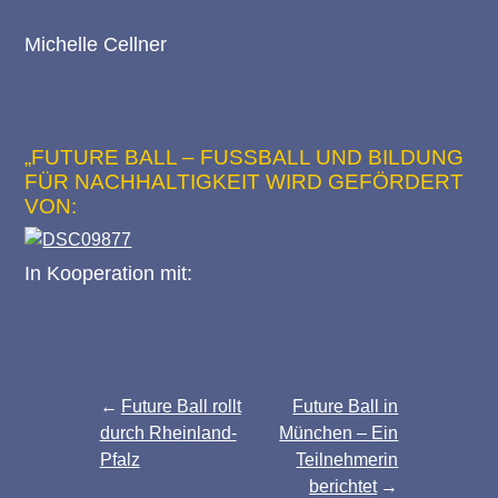
Michelle Cellner
„FUTURE BALL – FUSSBALL UND BILDUNG F
ÜR NACHHALTIGKEIT WIRD GEFÖRDERT V
ON:
In Kooperation mit:
Beitragsnavigation
Future Ball rollt
Future Ball in
durch Rheinland-
München – Ein
Pfalz
Teilnehmerin
berichtet