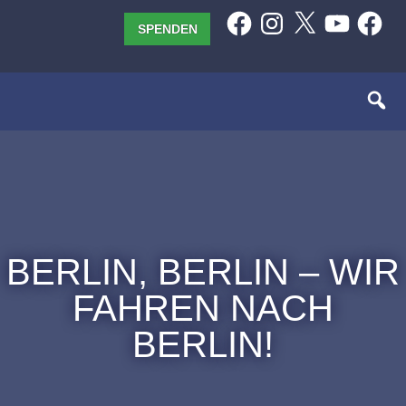
Zum
Facebook
Instagram
X
YouTube
Facebo
SPENDEN
Inhalt
springen
BERLIN, BERLIN – WIR
FAHREN NACH
BERLIN!