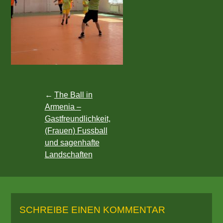
Beitragsnavigation
The Ball in
Armenia –
Gastfreundlichkeit,
(Frauen) Fussball
und sagenhafte
Landschaften
SCHREIBE EINEN KOMMENTAR