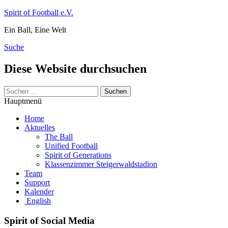
Zum
Spirit of Football e.V.
Inhalt
Ein Ball, Eine Welt
springen
Suche
Diese Website durchsuchen
Suchen
nach:
Hauptmenü
Home
Aktuelles
The Ball
Unified Football
Spirit of Generations
Klassenzimmer Steigerwaldstadion
Team
Support
Kalender
English
Spirit of Social Media