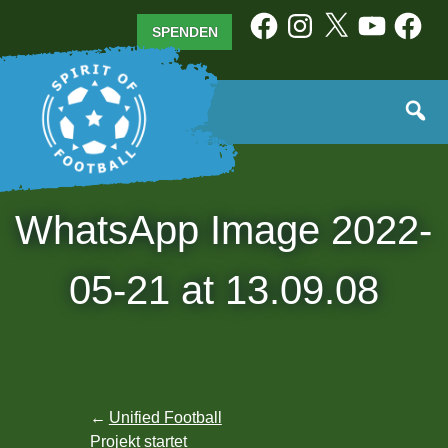
Zum
Facebook
Instagram
X
YouTube
Facebo
SPENDEN
Inhalt
springen
WhatsApp Image 2022-
05-21 at 13.09.08
Beitragsnavigation
Unified Football
Projekt startet