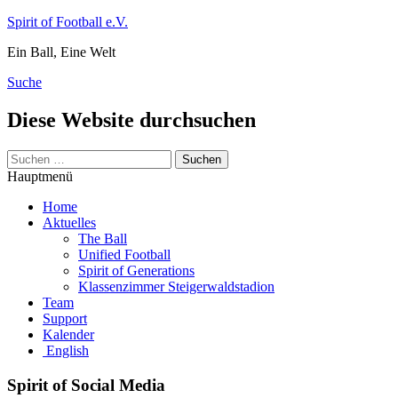
Zum
Spirit of Football e.V.
Inhalt
Ein Ball, Eine Welt
springen
Suche
Diese Website durchsuchen
Suchen
nach:
Hauptmenü
Home
Aktuelles
The Ball
Unified Football
Spirit of Generations
Klassenzimmer Steigerwaldstadion
Team
Support
Kalender
English
Spirit of Social Media