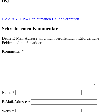
Beitragsnavigation
GAZIANTEP – Den humanen Hauch verbreiten
Schreibe einen Kommentar
Deine E-Mail-Adresse wird nicht veröffentlicht.
Erforderliche
Felder sind mit
*
markiert
Kommentar
*
Name
*
E-Mail-Adresse
*
Website