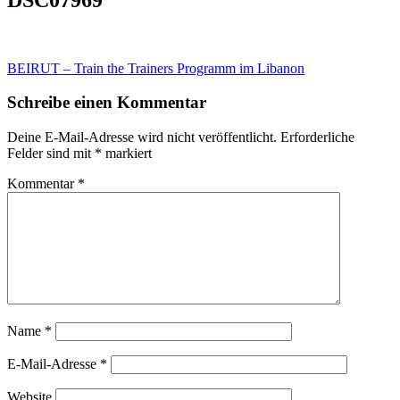
Beitragsnavigation
BEIRUT – Train the Trainers Programm im Libanon
Schreibe einen Kommentar
Deine E-Mail-Adresse wird nicht veröffentlicht.
Erforderliche
Felder sind mit
*
markiert
Kommentar
*
Name
*
E-Mail-Adresse
*
Website