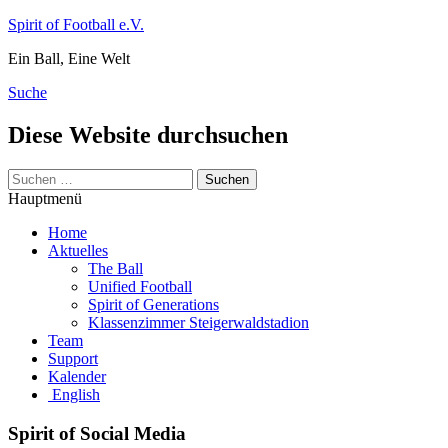
Zum
Spirit of Football e.V.
Inhalt
Ein Ball, Eine Welt
springen
Suche
Diese Website durchsuchen
Suchen
nach:
Hauptmenü
Home
Aktuelles
The Ball
Unified Football
Spirit of Generations
Klassenzimmer Steigerwaldstadion
Team
Support
Kalender
English
Spirit of Social Media