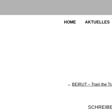
Zum
Inhalt
springen
HOME
Suche
AKTUELLES
Beitragsnavigation
BEIRUT – Train the T
SCHREIB