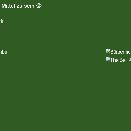
 Mittel zu sein 🙂
dt