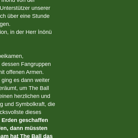
Unterstützer unserer
ch über eine Stunde
igen.
on, in der Herr İnönü
rbeikamen,
s, dessen Fangruppen
mit offenen Armen.
 ging es dann weiter
eräumt, um The Ball
einen herzlichen und
g und Symbolkraft, die
cksvollste dieses
f Erden geschaffen
fen, dann müssten
mam hat The Ball das