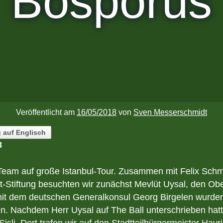
Bosporus
Veröffentlicht am
16/05/2018
von
Sven Messerschmidt
g auf Englisch
8
-Team auf große Istanbul-Tour. Zusammen mit Felix Sch
rt-Stiftung besuchten wir zunächst Mevlüt Uysal, den Ob
it dem deutschen Generalkonsul Georg Birgelen wurden
. Nachdem Herr Uysal auf The Ball unterschrieben hatte
 Şişli. Dort trafen wir auf den Stadtteilbürgermeister Hayr