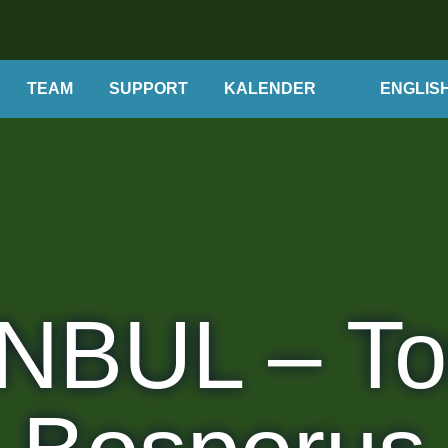
TEAM
SUPPORT
KALENDER
ENGLIS
NBUL – To