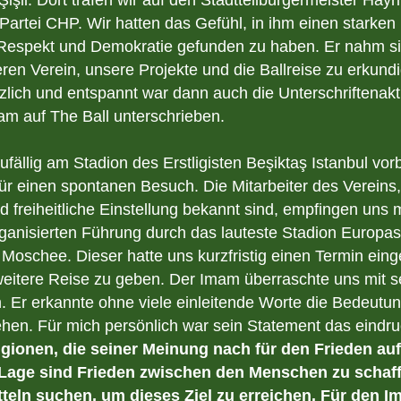
artei CHP. Wir hatten das Gefühl, in ihm einen starken 
 Respekt und Demokratie gefunden zu haben. Er nahm si
ren Verein, unsere Projekte und die Ballreise zu erkund
ich und entspannt war dann auch die Unterschriftenakti
m auf The Ball unterschrieben.
ufällig am Stadion des Erstligisten Beşiktaş Istanbul vo
für einen spontanen Besuch. Die Mitarbeiter des Verein
nd freiheitliche Einstellung bekannt sind, empfingen uns 
ganisierten Führung durch das lauteste Stadion Europas
oschee. Dieser hatte uns kurzfristig einen Termin eing
weitere Reise zu geben. Der Imam überraschte uns mit s
 Er erkannte ohne viele einleitende Worte die Bedeutun
ehen. Für mich persönlich war sein Statement das eindru
igionen, die seiner Meinung nach für den Frieden au
r Lage sind Frieden zwischen den Menschen zu schaf
tteln suchen, um dieses Ziel zu erreichen. Für den I