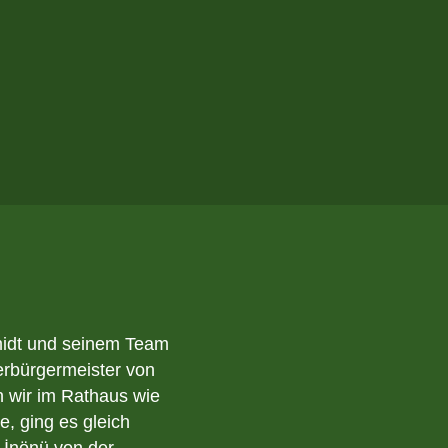
midt und seinem Team
erbürgermeister von
 wir im Rathaus wie
, ging es gleich
i İnönü von der