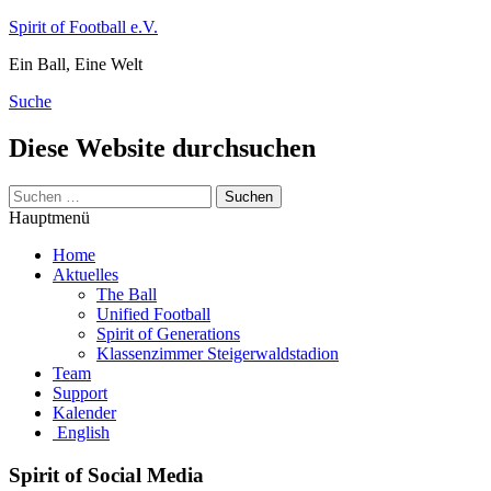
Zum
Spirit of Football e.V.
Inhalt
Ein Ball, Eine Welt
springen
Suche
Diese Website durchsuchen
Suchen
nach:
Hauptmenü
Home
Aktuelles
The Ball
Unified Football
Spirit of Generations
Klassenzimmer Steigerwaldstadion
Team
Support
Kalender
English
Spirit of Social Media