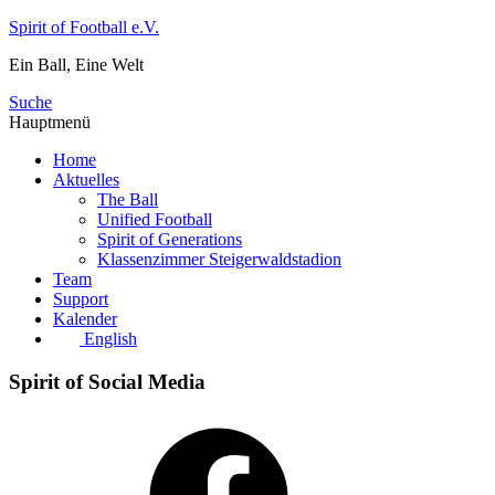
Zum
Spirit of Football e.V.
Inhalt
Ein Ball, Eine Welt
springen
Suche
Hauptmenü
Home
Aktuelles
The Ball
Unified Football
Spirit of Generations
Klassenzimmer Steigerwaldstadion
Team
Support
Kalender
English
Spirit of Social Media
Facebook