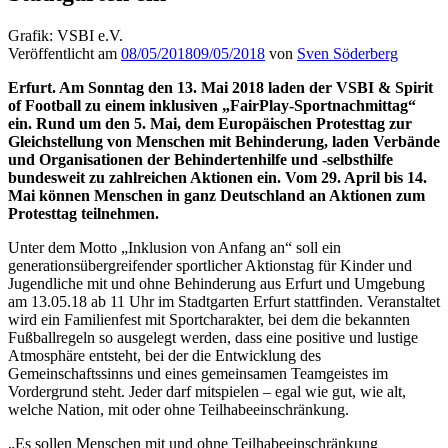
Grafik: VSBI e.V.
Veröffentlicht am
08/05/2018
09/05/2018
von
Sven Söderberg
Erfurt. Am Sonntag den 13. Mai 2018 laden der VSBI & Spirit
of Football zu einem inklusiven „FairPlay-Sportnachmittag“
ein. Rund um den 5. Mai, dem Europäischen Protesttag zur
Gleichstellung von Menschen mit Behinderung, laden Verbände
und Organisationen der Behindertenhilfe und -selbsthilfe
bundesweit zu zahlreichen Aktionen ein. Vom 29. April bis 14.
Mai können Menschen in ganz Deutschland an Aktionen zum
Protesttag teilnehmen.
Unter dem Motto „Inklusion von Anfang an“ soll ein
generationsübergreifender sportlicher Aktionstag für Kinder und
Jugendliche mit und ohne Behinderung aus Erfurt und Umgebung
am 13.05.18 ab 11 Uhr im Stadtgarten Erfurt stattfinden. Veranstaltet
wird ein Familienfest mit Sportcharakter, bei dem die bekannten
Fußballregeln so ausgelegt werden, dass eine positive und lustige
Atmosphäre entsteht, bei der die Entwicklung des
Gemeinschaftssinns und eines gemeinsamen Teamgeistes im
Vordergrund steht. Jeder darf mitspielen – egal wie gut, wie alt,
welche Nation, mit oder ohne Teilhabeeinschränkung.
„Es sollen Menschen mit und ohne Teilhabeeinschränkung