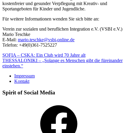
kostenfreier und gesunder Verpflegung mit Kreativ- und
Sportangeboten für Kinder und Jugendliche.
Für weitere Informationen wenden Sie sich bitte an:
Verein zur sozialen und beruflichen Integration e.V. (VSBI e.V.)
Mario Teschke
E-Mail:
mario.teschke@vsbi-online.de
Telefon: +49(0)361-7525227
Beitragsnavigation
SOFIA – CSKA: Ein Club wird 70 Jahre alt
THESSALONIKI – „Solange es Menschen gibt die füreinander
einstehen.“
Impressum
Kontakt
Spirit of Social Media
Facebook