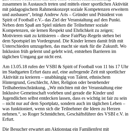
zusammen in Austausch treten und mittels einer sportlichen Aktivität
mit pädagogischem Rahmenkonzept soziale Kompetenzen erweitern
und ausbauen“, bringt Andrew Aris – Gründer und Präsident von
Spirit of Football e.V.- das Ziel der Veranstaltung auf den Punkt.
Neben dem Spaß am Spiel stärken die Teilnehmer soziale
Kompetenzen, sie lernen Respekt und Ehrlichkeit zu zeigen;
Motivieren statt zu kritisieren – diese FairPlay-Regeln stehen bei
dem Sportspiel im Vordergrund. Die Kinder lernen damit früh mit
Unterschieden umzugehen, das macht sie stark für die Zukunft. Wo
Inklusion früh gelernt und gelebt wird, entstehen Barrieren im
täglichen Umgang gar nicht erst.
Am 13.05.18 rufen der VSBI & Spirit of Football von 11 bis 17 Uhr
im Stadtgarten Erfurt dazu auf, eine aufregende Zeit mit sportlicher
Aktivität zu kreieren – unabhängig von Talent, ethnischem
Hintergrund, Geschlecht, Alter, Religion oder bestehender
Teilhabeeinschränkung. „Wir möchten mit der Veranstaltung eine
Inklusive Gemeinschaft vorleben und gerade die Kinder und
Jugendlichen selbst entdecken lassen, dass es wichtig ist fair zu sein
– nicht nur auf dem Sportplatz, sondern auch im täglichen Leben –
was funktioniert, wenn sich die Teilnehmer die Ideen zu Herzen
nehmen.“, so Roger Schmidtchen, Geschäftsführer des VSBI e.V. in
Erfurt.
Die Besucher erwartet am Aktionstag ein Familienfest mit