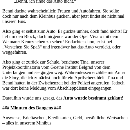
„Benni, ich finde das Auto nicht.“
Benni dachte wahrscheinlich: Frauen und Autofahren. Sie sollte
doch nur nach dem Kleinbus gucken, aber jetzt findet sie nicht mal
unseren Bus.
Also ging er selbst zum Auto. Er guckte umher, doch fand nichts! Er
lief um den Block, doch nirgends war der Opel Vivaro mit dem
Weimarer Kennzeichen zu sehen! Er dachte schon, er ist bei
„Verstehen Sie Spaß“ und irgendwer hat das Auto verrückt, oder
weggefahren.
Also ging er zurück zur Schule, berichtete Tina, unserer
Projektkoordinatorin vom Goethe Institut Belgrad von dem
Unterfangen und sie gingen weg. Währendessen erzählte mir Anna
die Story, die ich zunächst noch für ein Aprilscherz hielt. Tina und
Benni hatten in der Zwischenzeit bei der Polizei angerufen. Jedoch
war dort keine Meldung vom Abschleppdienst eingegangen.
Daraufhin wurde uns gesagt, das
Auto wurde bestimmt geklaut!
### Minuten des Bangens ###
Ausweise, Brieftaschen, Kreditkarten, Geld, persönliche Wertsachen
– alles in unserem Minibus.