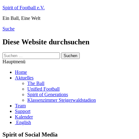
Zum
Spirit of Football e.V.
Inhalt
Ein Ball, Eine Welt
springen
Suche
Diese Website durchsuchen
Suchen
nach:
Hauptmenü
Home
Aktuelles
The Ball
Unified Football
Spirit of Generations
Klassenzimmer Steigerwaldstadion
Team
Support
Kalender
English
Spirit of Social Media