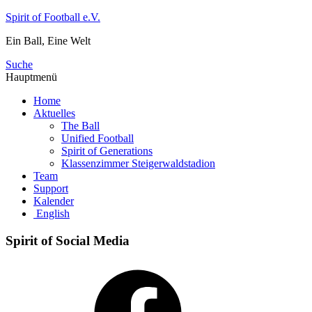
Zum
Spirit of Football e.V.
Inhalt
Ein Ball, Eine Welt
springen
Suche
Hauptmenü
Home
Aktuelles
The Ball
Unified Football
Spirit of Generations
Klassenzimmer Steigerwaldstadion
Team
Support
Kalender
English
Spirit of Social Media
Facebook