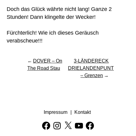
Doch das Glück währte nicht lang! Ganze 2
Stunden! Dann klingelte der Wecker!
Fürchterlich! Wie ich dieses Geräusch
verabscheue!!!
Beitragsnavigation
DOVER – On
3-LÄNDERECK
The Road Stau
DRIELANDENPUNT
– Grenzen
Impressum
Kontakt
Facebook
Instagram
X
YouTube
Facebook