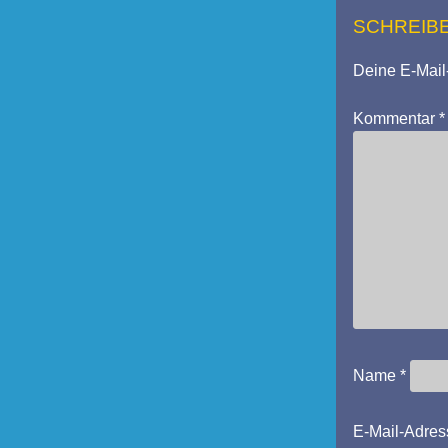
SCHREIB
Deine E-Mail-
Kommentar
*
Name
*
E-Mail-Adre