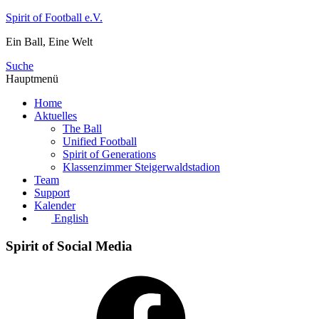
Zum
Spirit of Football e.V.
Inhalt
Ein Ball, Eine Welt
springen
Suche
Hauptmenü
Home
Aktuelles
The Ball
Unified Football
Spirit of Generations
Klassenzimmer Steigerwaldstadion
Team
Support
Kalender
English
Spirit of Social Media
Facebook