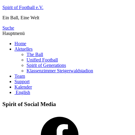
Zum
Spirit of Football e.V.
Inhalt
Ein Ball, Eine Welt
springen
Suche
Hauptmenü
Home
Aktuelles
The Ball
Unified Football
Spirit of Generations
Klassenzimmer Steigerwaldstadion
Team
Support
Kalender
English
Spirit of Social Media
Facebook