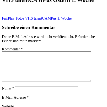
Beitragsnavigation
FairPlay-Fotos VHS talentCAMPus 1. Woche
Schreibe einen Kommentar
Deine E-Mail-Adresse wird nicht veröffentlicht.
Erforderliche
Felder sind mit
*
markiert
Kommentar
*
Name
*
E-Mail-Adresse
*
Website