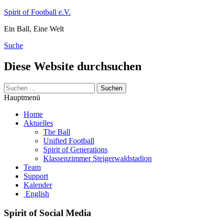
Zum
Spirit of Football e.V.
Inhalt
Ein Ball, Eine Welt
springen
Suche
Diese Website durchsuchen
Suchen
nach:
Hauptmenü
Home
Aktuelles
The Ball
Unified Football
Spirit of Generations
Klassenzimmer Steigerwaldstadion
Team
Support
Kalender
English
Spirit of Social Media