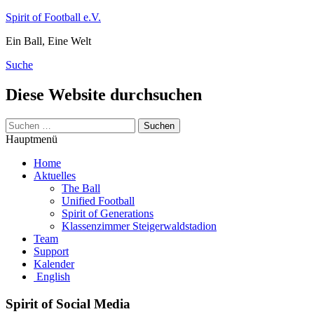
Zum
Spirit of Football e.V.
Inhalt
Ein Ball, Eine Welt
springen
Suche
Diese Website durchsuchen
Suchen
nach:
Hauptmenü
Home
Aktuelles
The Ball
Unified Football
Spirit of Generations
Klassenzimmer Steigerwaldstadion
Team
Support
Kalender
English
Spirit of Social Media