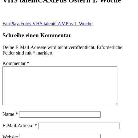
Beitragsnavigation
FairPlay-Fotos VHS talentCAMPus 1. Woche
Schreibe einen Kommentar
Deine E-Mail-Adresse wird nicht veröffentlicht.
Erforderliche
Felder sind mit
*
markiert
Kommentar
*
Name
*
E-Mail-Adresse
*
Website