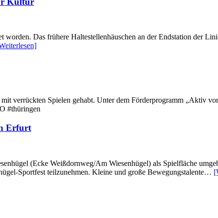
ür Kultur
fnet worden. Das frühere Haltestellenhäuschen an der Endstation der Li
Weiterlesen]
g mit verrückten Spielen gehabt. Unter dem Förderprogramm „Aktiv vor
WO #thüringen
n Erfurt
senhügel (Ecke Weißdornweg/Am Wiesenhügel) als Spielfläche umgebaut
enhügel-Sportfest teilzunehmen. Kleine und große Bewegungstalente…
[