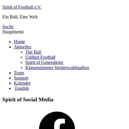
Zum
Spirit of Football e.V.
Inhalt
Ein Ball, Eine Welt
springen
Suche
Hauptmenü
Home
Aktuelles
The Ball
Unified Football
Spirit of Generations
Klassenzimmer Steigerwaldstadion
Team
Support
Kalender
English
Spirit of Social Media
Facebook