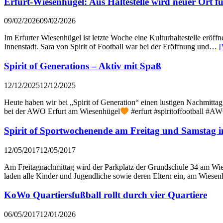
Erfurt-Wiesenhügel: Aus Haltestelle wird neuer Ort f
09/02/2026
09/02/2026
Im Erfurter Wiesenhügel ist letzte Woche eine Kulturhaltestelle eröf
Innenstadt. Sara von Spirit of Football war bei der Eröffnung und…
[
Spirit of Generations – Aktiv mit Spaß
12/12/2025
12/12/2025
Heute haben wir bei „Spirit of Generation“ einen lustigen Nachmitta
bei der AWO Erfurt am Wiesenhügel
#erfurt #spiritoffootball #A
Spirit of Sportwochenende am Freitag und Samstag i
12/05/2017
12/05/2017
Am Freitagnachmittag wird der Parkplatz der Grundschule 34 am Wie
laden alle Kinder und Jugendliche sowie deren Eltern ein, am Wies
KoWo Quartiersfußball rollt durch vier Quartiere
06/05/2017
12/01/2026