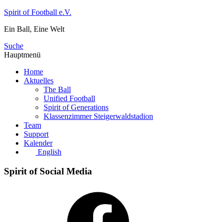
Zum
Spirit of Football e.V.
Inhalt
Ein Ball, Eine Welt
springen
Suche
Hauptmenü
Home
Aktuelles
The Ball
Unified Football
Spirit of Generations
Klassenzimmer Steigerwaldstadion
Team
Support
Kalender
English
Spirit of Social Media
Facebook