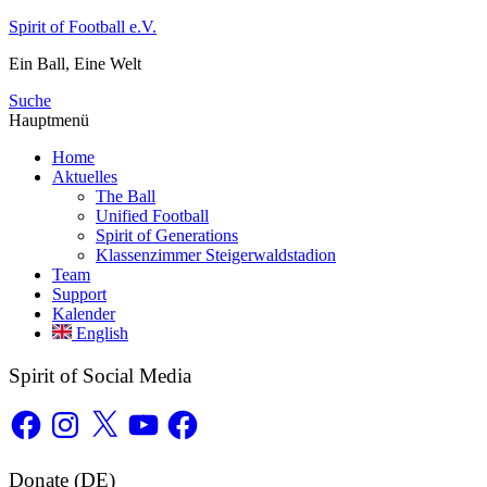
Zum
Spirit of Football e.V.
Inhalt
Ein Ball, Eine Welt
springen
Suche
Hauptmenü
Home
Aktuelles
The Ball
Unified Football
Spirit of Generations
Klassenzimmer Steigerwaldstadion
Team
Support
Kalender
English
Spirit of Social Media
Facebook
Instagram
X
YouTube
Facebook
Donate (DE)