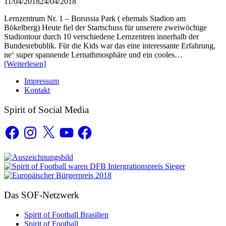
11/04/2018
24/04/2018
Lernzentrum Nr. 1 – Borussia Park ( ehemals Stadion am
Bökelberg) Heute fiel der Startschuss für unserere zweiwöchige
Stadiontour durch 10 verschiedene Lernzentren innerhalb der
Bundesrebublik. Für die Kids war das eine interessante Erfahrung,
ne‘ super spannende Lernathmosphäre und ein cooles…
[Weiterlesen]
Impressum
Kontakt
Spirit of Social Media
Facebook
Instagram
X
YouTube
Facebook
Auszeichnungen
Das SOF-Netzwerk
Spirit of Football Brasilien
Spirit of Football