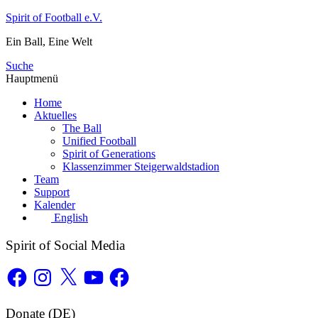
Zum
Spirit of Football e.V.
Inhalt
Ein Ball, Eine Welt
springen
Suche
Hauptmenü
Home
Aktuelles
The Ball
Unified Football
Spirit of Generations
Klassenzimmer Steigerwaldstadion
Team
Support
Kalender
English
Spirit of Social Media
Facebook
Instagram
X
YouTube
Facebook
Donate (DE)