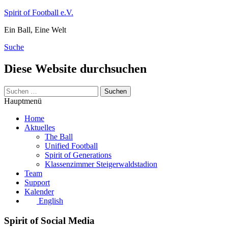
Zum
Spirit of Football e.V.
Inhalt
Ein Ball, Eine Welt
springen
Suche
Diese Website durchsuchen
Suchen
nach:
Hauptmenü
Home
Aktuelles
The Ball
Unified Football
Spirit of Generations
Klassenzimmer Steigerwaldstadion
Team
Support
Kalender
English
Spirit of Social Media