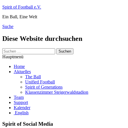
Zum
Spirit of Football e.V.
Inhalt
Ein Ball, Eine Welt
springen
Suche
Diese Website durchsuchen
Suchen
nach:
Hauptmenü
Home
Aktuelles
The Ball
Unified Football
Spirit of Generations
Klassenzimmer Steigerwaldstadion
Team
Support
Kalender
English
Spirit of Social Media