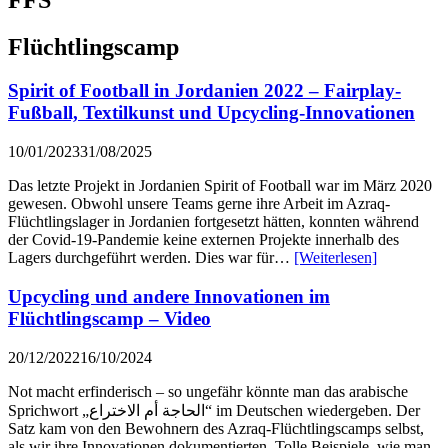
Flüchtlingscamp
Spirit of Football in Jordanien 2022 – Fairplay-
Fußball, Textilkunst und Upcycling-Innovationen
10/01/2023
31/08/2025
Das letzte Projekt in Jordanien Spirit of Football war im März 2020
gewesen. Obwohl unsere Teams gerne ihre Arbeit im Azraq-
Flüchtlingslager in Jordanien fortgesetzt hätten, konnten während
der Covid-19-Pandemie keine externen Projekte innerhalb des
Lagers durchgeführt werden. Dies war für…
[Weiterlesen]
Upcycling und andere Innovationen im
Flüchtlingscamp – Video
20/12/2022
16/10/2024
Not macht erfinderisch – so ungefähr könnte man das arabische
Sprichwort „الحاجة أم الاختراع“ im Deutschen wiedergeben. Der
Satz kam von den Bewohnern des Azraq-Flüchtlingscamps selbst,
als wir ihre Innovationen dokumentierten. Tolle Beispiele, wie man