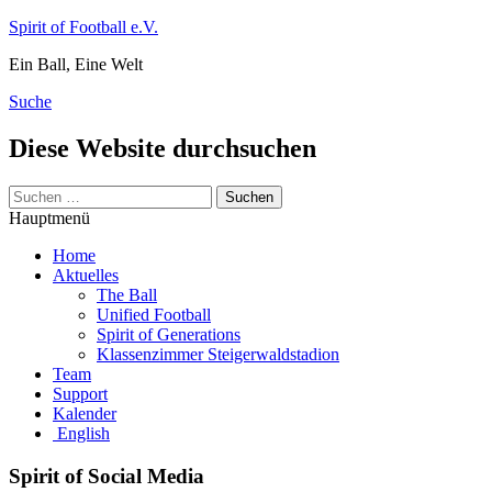
Zum
Spirit of Football e.V.
Inhalt
Ein Ball, Eine Welt
springen
Suche
Diese Website durchsuchen
Suchen
nach:
Hauptmenü
Home
Aktuelles
The Ball
Unified Football
Spirit of Generations
Klassenzimmer Steigerwaldstadion
Team
Support
Kalender
English
Spirit of Social Media