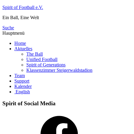
Zum
Spirit of Football e.V.
Inhalt
Ein Ball, Eine Welt
springen
Suche
Hauptmenü
Home
Aktuelles
The Ball
Unified Football
Spirit of Generations
Klassenzimmer Steigerwaldstadion
Team
Support
Kalender
English
Spirit of Social Media
Facebook