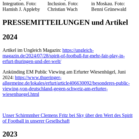
Integration. Foto:
Inclusion. Foto:
in Moskau. Foto:
Hamish J. Appleby
Christian Wach
Benni Grünewald
PRESSEMITTEILUNGEN und Artikel
2024
Artikel im Ungleich Magazin:
https://ungleich-
magazin.de/2024/07/28/spirit-of-football-fur-mehr-fair-play-in-
erfurt-thuringen-und-der-welt/
Ankünding EM Public Viewing am Erfurter Wiesenhügel, Juni
2024:
https://www.thueringer-
allgemeine.de/lokales/erfurt/article406630092/besonderes-public-
viewing-von-deutschland-gegen-schweiz-am-erfurter-
wiesenhuegel.html
Unser Schirmmher Clemens Fritz bei Sky über den Wert des Spirit
of Football in unserer Gesellschaft
2023