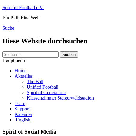
Zum
Spirit of Football e.V.
Inhalt
Ein Ball, Eine Welt
springen
Suche
Diese Website durchsuchen
Suchen
nach:
Hauptmenü
Home
Aktuelles
The Ball
Unified Football
Spirit of Generations
Klassenzimmer Steigerwaldstadion
Team
Support
Kalender
English
Spirit of Social Media