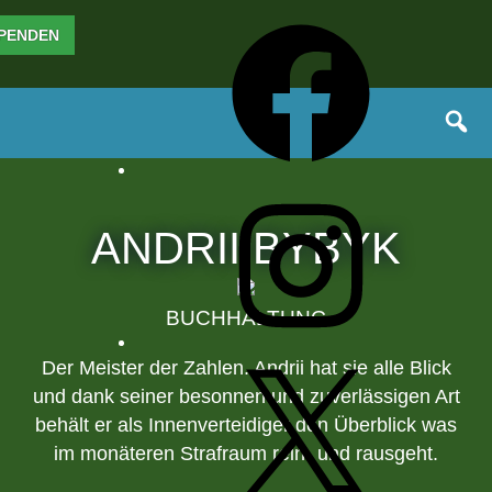
Zum
Facebook
PENDEN
Inhalt
springen
Instagram
ANDRII BYBYK
BUCHHALTUNG
Der Meister der Zahlen. Andrii hat sie alle Blick
X
und dank seiner besonnen und zuverlässigen Art
behält er als Innenverteidiger den Überblick was
im monäteren Strafraum rein- und rausgeht.