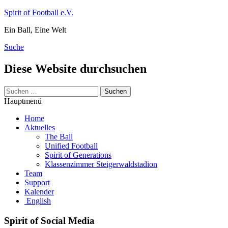
Zum
Spirit of Football e.V.
Inhalt
Ein Ball, Eine Welt
springen
Suche
Diese Website durchsuchen
Suchen
nach:
Hauptmenü
Home
Aktuelles
The Ball
Unified Football
Spirit of Generations
Klassenzimmer Steigerwaldstadion
Team
Support
Kalender
English
Spirit of Social Media