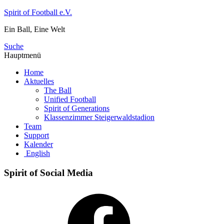
Zum
Spirit of Football e.V.
Inhalt
Ein Ball, Eine Welt
springen
Suche
Hauptmenü
Home
Aktuelles
The Ball
Unified Football
Spirit of Generations
Klassenzimmer Steigerwaldstadion
Team
Support
Kalender
English
Spirit of Social Media
Facebook