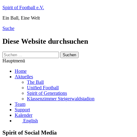
Zum
Spirit of Football e.V.
Inhalt
Ein Ball, Eine Welt
springen
Suche
Diese Website durchsuchen
Suchen
nach:
Hauptmenü
Home
Aktuelles
The Ball
Unified Football
Spirit of Generations
Klassenzimmer Steigerwaldstadion
Team
Support
Kalender
English
Spirit of Social Media