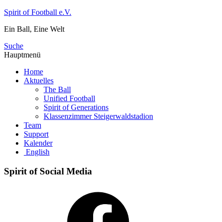
Zum
Spirit of Football e.V.
Inhalt
Ein Ball, Eine Welt
springen
Suche
Hauptmenü
Home
Aktuelles
The Ball
Unified Football
Spirit of Generations
Klassenzimmer Steigerwaldstadion
Team
Support
Kalender
English
Spirit of Social Media
Facebook