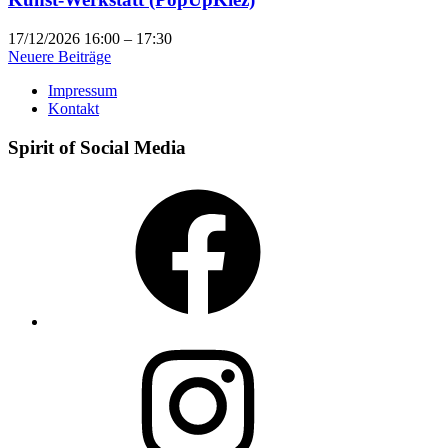
17/12/2026 16:00
–
17:30
Beitragsnavigation
Neuere Beiträge
Impressum
Kontakt
Spirit of Social Media
Facebook
Instagram