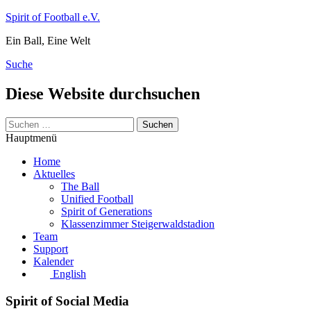
Zum
Spirit of Football e.V.
Inhalt
Ein Ball, Eine Welt
springen
Suche
Diese Website durchsuchen
Suchen
nach:
Hauptmenü
Home
Aktuelles
The Ball
Unified Football
Spirit of Generations
Klassenzimmer Steigerwaldstadion
Team
Support
Kalender
English
Spirit of Social Media