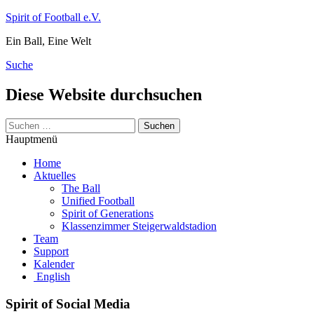
Zum
Spirit of Football e.V.
Inhalt
Ein Ball, Eine Welt
springen
Suche
Diese Website durchsuchen
Suchen
nach:
Hauptmenü
Home
Aktuelles
The Ball
Unified Football
Spirit of Generations
Klassenzimmer Steigerwaldstadion
Team
Support
Kalender
English
Spirit of Social Media