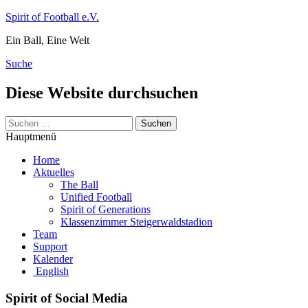
Zum
Spirit of Football e.V.
Inhalt
Ein Ball, Eine Welt
springen
Suche
Diese Website durchsuchen
Suchen
nach:
Hauptmenü
Home
Aktuelles
The Ball
Unified Football
Spirit of Generations
Klassenzimmer Steigerwaldstadion
Team
Support
Kalender
English
Spirit of Social Media