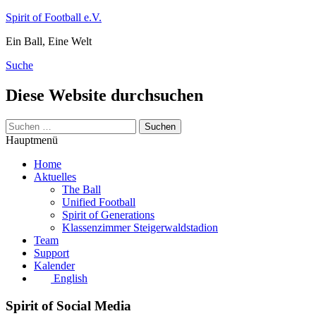
Zum
Spirit of Football e.V.
Inhalt
Ein Ball, Eine Welt
springen
Suche
Diese Website durchsuchen
Suchen
nach:
Hauptmenü
Home
Aktuelles
The Ball
Unified Football
Spirit of Generations
Klassenzimmer Steigerwaldstadion
Team
Support
Kalender
English
Spirit of Social Media