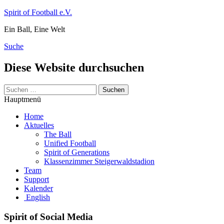
Zum
Spirit of Football e.V.
Inhalt
Ein Ball, Eine Welt
springen
Suche
Diese Website durchsuchen
Suchen
nach:
Hauptmenü
Home
Aktuelles
The Ball
Unified Football
Spirit of Generations
Klassenzimmer Steigerwaldstadion
Team
Support
Kalender
English
Spirit of Social Media