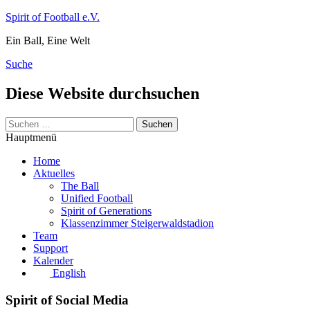
Zum
Spirit of Football e.V.
Inhalt
Ein Ball, Eine Welt
springen
Suche
Diese Website durchsuchen
Suchen
nach:
Hauptmenü
Home
Aktuelles
The Ball
Unified Football
Spirit of Generations
Klassenzimmer Steigerwaldstadion
Team
Support
Kalender
English
Spirit of Social Media