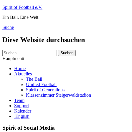
Zum
Spirit of Football e.V.
Inhalt
Ein Ball, Eine Welt
springen
Suche
Diese Website durchsuchen
Suchen
nach:
Hauptmenü
Home
Aktuelles
The Ball
Unified Football
Spirit of Generations
Klassenzimmer Steigerwaldstadion
Team
Support
Kalender
English
Spirit of Social Media