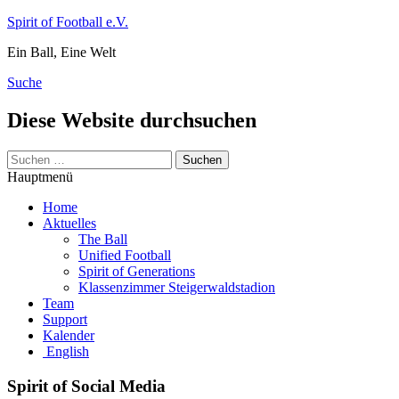
Zum
Spirit of Football e.V.
Inhalt
Ein Ball, Eine Welt
springen
Suche
Diese Website durchsuchen
Suchen
nach:
Hauptmenü
Home
Aktuelles
The Ball
Unified Football
Spirit of Generations
Klassenzimmer Steigerwaldstadion
Team
Support
Kalender
English
Spirit of Social Media