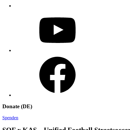
YouTube
Facebook
Donate (DE)
Spenden
SOF x KAS – Unified Football Streetsocce