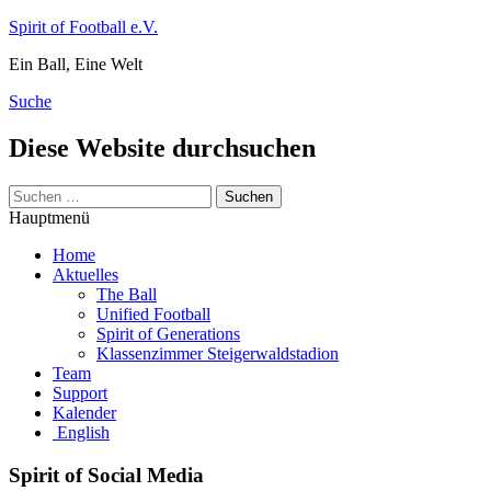
Zum
Spirit of Football e.V.
Inhalt
Ein Ball, Eine Welt
springen
Suche
Diese Website durchsuchen
Suchen
nach:
Hauptmenü
Home
Aktuelles
The Ball
Unified Football
Spirit of Generations
Klassenzimmer Steigerwaldstadion
Team
Support
Kalender
English
Spirit of Social Media