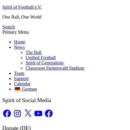
Skip
Spirit of Football e.V.
to
One Ball, One World
content
Search
Primary Menu
Home
News
The Ball
Unified Football
Spirit of Generations
Classroom Steigerwald Stadium
Team
Support
Calendar
German
Spirit of Social Media
Facebook
Instagram
X
YouTube
Facebook
Donate (DE)