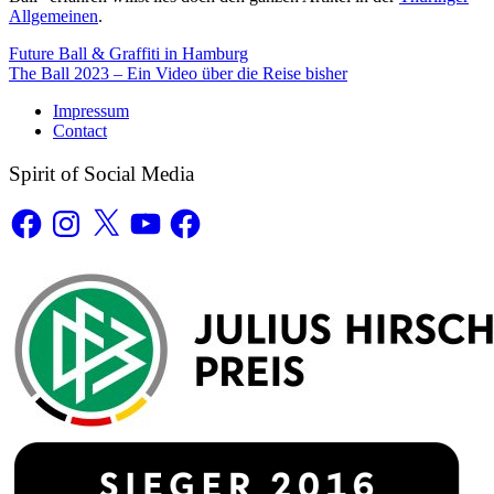
Allgemeinen
.
Post
Future Ball & Graffiti in Hamburg
The Ball 2023 – Ein Video über die Reise bisher
navigation
Impressum
Contact
Spirit of Social Media
Facebook
Instagram
X
YouTube
Facebook
Awards