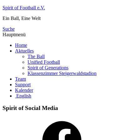
Zum
Spirit of Football e.V.
Inhalt
Ein Ball, Eine Welt
springen
Suche
Hauptmenü
Home
Aktuelles
The Ball
Unified Football
Spirit of Generations
Klassenzimmer Steigerwaldstadion
Team
Support
Kalender
English
Spirit of Social Media
Facebook