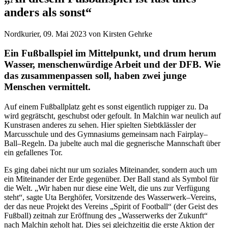
anders als sonst“
Nordkurier, 09. Mai 2023 von Kirsten Gehrke
Ein Fußballspiel im Mittelpunkt, und drum herum
Wasser, menschenwürdige Arbeit und der DFB. Wie
das zusammenpassen soll, haben zwei junge
Menschen vermittelt.
Auf einem Fußballplatz geht es sonst eigentlich ruppiger zu. Da
wird gegrätscht, geschubst oder gefoult. In Malchin war neulich auf
Kunstrasen anderes zu sehen. Hier spielten Siebtklässler der
Marcusschule und des Gymnasiums gemeinsam nach Fairplay–
Ball–Regeln. Da jubelte auch mal die gegnerische Mannschaft über
ein gefallenes Tor.
Es ging dabei nicht nur um soziales Miteinander, sondern auch um
ein Miteinander der Erde gegenüber. Der Ball stand als Symbol für
die Welt. „Wir haben nur diese eine Welt, die uns zur Verfügung
steht“, sagte Uta Berghöfer, Vorsitzende des Wasserwerk–Vereins,
der das neue Projekt des Vereins „Spirit of Football“ (der Geist des
Fußball) zeitnah zur Eröffnung des „Wasserwerks der Zukunft“
nach Malchin geholt hat. Dies sei gleichzeitig die erste Aktion der