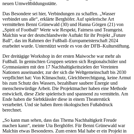
neuen Umweltbildungsstätte.
Das Besondere sei hier, Verbindungen zu schaffen. „Wasser
verbindet uns alle“, erklärte Berghöfer. Auf spielerische Art
vermittelten Benni Grünewald (30) und Hanna Görgen (21) von
„Spirit of Football“ Werte wie Respekt, Fairness und Teamgeist.
Malchin war der deutschlandweite Auftakt für ihr Projekt „Future
Ball“, das im Rahmen der Fußball–Europameisterschaft 2024
erarbeitet wurde. Unterstützt werde es von der DFB–Kulturstiftung.
Der dreitägige Workshop in der ersten Maiwoche war mehr als
Fußball. In gemischten Gruppen setzten sich Regionalschüler und
Gymnasiasten mit den 17 Nachhaltigkeitszielen der Vereinten
Nationen auseinander, zur der sich die Weltgemeinschaft bis 2030
verpflichtet hat: Von Klimaschutz, Gleichberechtigung, keine Armut
bis zum Schutz des Wassers, bezahlbare saubere Energie und
menschenwürdige Arbeit. Die Projektmacher haben eine Methode
entwickelt, diese Ziele spielerisch und spannend zu vermitteln. Am
Ende haben die Siebtklässler diese in einem Theaterstück
verarbeitet. Und sie haben ihren ökologischen Fußabdruck
berechnet.
„So kann man sehen, dass das Thema Nachhaltigkeit Freude
machen kann“, meinte Uta Berghöfer. Für Benni Grünewald war
Malchin etwas Besonderes. Zum ersten Mal habe er ein Projekt in