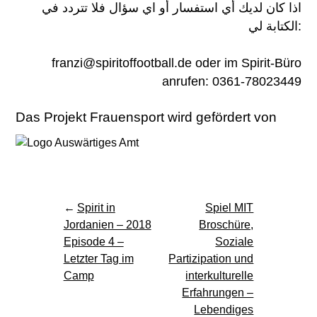
اذا كان لديك أي استفسار أو اي سؤال فلا تتردد في
الكتابة لي:
franzi@spiritoffootball.de oder im Spirit-Büro
anrufen: 0361-78023449
Das Projekt Frauensport wird gefördert von
Beitragsnavigation
Spirit in
Spiel MIT
Jordanien – 2018
Broschüre,
Episode 4 –
Soziale
Letzter Tag im
Partizipation und
Camp
interkulturelle
Erfahrungen –
Lebendiges