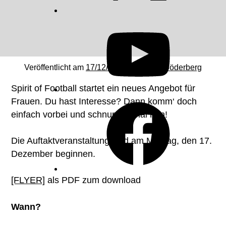
YouTube
Veröffentlicht am
17/12/2018
von
Sven Söderberg
Spirit of Football startet ein neues Angebot für
Frauen. Du hast Interesse? Dann komm‘ doch
Facebook
einfach vorbei und schnupper mal rein!
Die Auftaktveranstaltung wird am Montag, den 17.
Dezember beginnen.
[FLYER]
als PDF zum download
Wann?