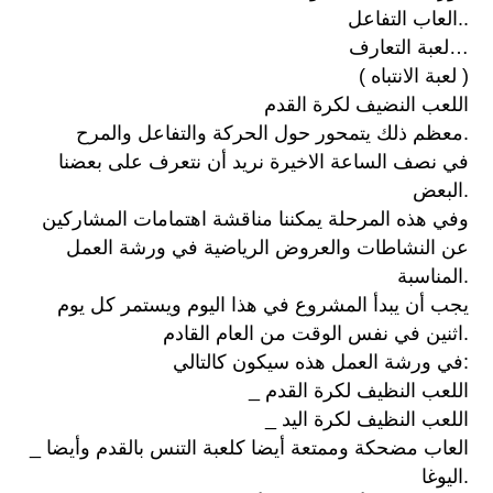
العاب التفاعل..
لعبة التعارف…
( لعبة الانتباه )
اللعب النضيف لكرة القدم
معظم ذلك يتمحور حول الحركة والتفاعل والمرح.
في نصف الساعة الاخيرة نريد أن نتعرف على بعضنا
البعض.
وفي هذه المرحلة يمكننا مناقشة اهتمامات المشاركين
عن النشاطات والعروض الرياضية في ورشة العمل
المناسبة.
يجب أن يبدأ المشروع في هذا اليوم ويستمر كل يوم
اثنين في نفس الوقت من العام القادم.
في ورشة العمل هذه سيكون كالتالي:
_ اللعب النظيف لكرة القدم
_ اللعب النظيف لكرة اليد
_ العاب مضحكة وممتعة أيضا كلعبة التنس بالقدم وأيضا
اليوغا.