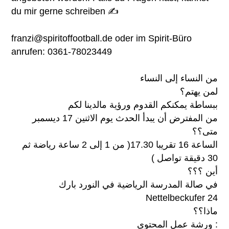
du mir gerne schreiben ✍
franzi@spiritoffootball.de oder im Spirit-Büro
anrufen: 0361-78023449
من النساء إلى النساء
لمن يهتم؟
ببساطة يمكنكم القدوم ورؤية مالدينا لكم
من المفترض أن يبدأ الحدث يوم الاثنين 17 ديسمبر
متى؟؟
الساعة 16 تقريبا 17.30( من 1 إلى 2 ساعة رياضة ثم
30 دقيقة تواصل )
أين ؟؟؟
في صالة المدرسة الرياضية في النورد بارك
Nettelbeckufer 24
ماذا؟؟
ورشة عمل المحتوى :