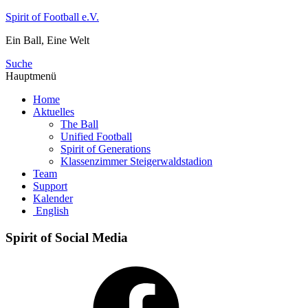
Zum
Spirit of Football e.V.
Inhalt
Ein Ball, Eine Welt
springen
Suche
Hauptmenü
Home
Aktuelles
The Ball
Unified Football
Spirit of Generations
Klassenzimmer Steigerwaldstadion
Team
Support
Kalender
English
Spirit of Social Media
Facebook