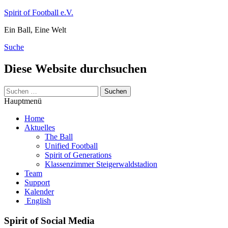
Zum
Spirit of Football e.V.
Inhalt
Ein Ball, Eine Welt
springen
Suche
Diese Website durchsuchen
Suchen
nach:
Hauptmenü
Home
Aktuelles
The Ball
Unified Football
Spirit of Generations
Klassenzimmer Steigerwaldstadion
Team
Support
Kalender
English
Spirit of Social Media